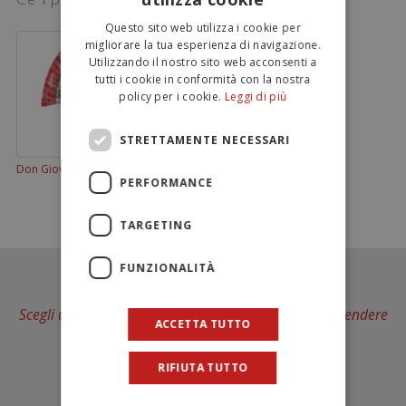
ITALIAN
Questo sito web utilizza i cookie per
ENGLISH
migliorare la tua esperienza di navigazione.
Utilizzando il nostro sito web acconsenti a
tutti i cookie in conformità con la nostra
policy per i cookie.
Leggi di più
STRETTAMENTE NECESSARI
Don Giovanni 300 g
PERFORMANCE
TARGETING
FUNZIONALITÀ
Scegli un Brand... e scopri in quanti modi puoi sorprendere
ACCETTA TUTTO
il tuo bambino
RIFIUTA TUTTO