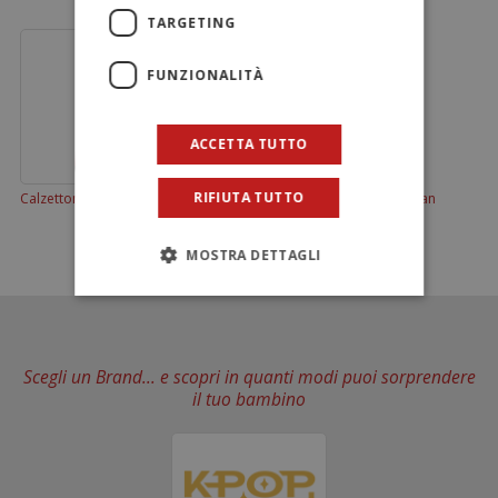
TARGETING
FUNZIONALITÀ
ACCETTA TUTTO
RIFIUTA TUTTO
Calzettone antiscivolo Milan
Calendario dell'avvento Milan
MOSTRA DETTAGLI
Scegli un Brand... e scopri in quanti modi puoi sorprendere
il tuo bambino