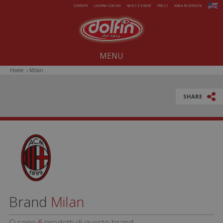
Salta al contenuto principale
CONTATTI
LAVORA CON NOI
NEWS E EVENTI
PRESS
AREA RISERVATA
MENU
Home
›
Milan
Noi dal 1914
Dolcezze per tutto l'anno
SHARE
Estate da gelare
Magie di Natale
Pasqua sorprendente
Iniziative Speciali
Brand
Milan
Ci sono
6
prodotti di questo brand