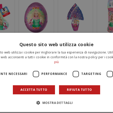
sel da 50
Ovetto Principessa dei
La Principessa dei
Calza Prin
Sogni 20 g
Sogni Alysel 320 g
Sogni Alys
Questo sito web utilizza cookie
to web utilizza i cookie per migliorare la tua esperienza di navigazione. Util
 web acconsenti a tutti i cookie in conformità con la nostra policy per i cook
più
NTE NECESSARI
PERFORMANCE
TARGETING
ACCETTA TUTTO
RIFIUTA TUTTO
tiscivolo
Panettoncino di
lysel
cioccolato Alysel
MOSTRA DETTAGLI