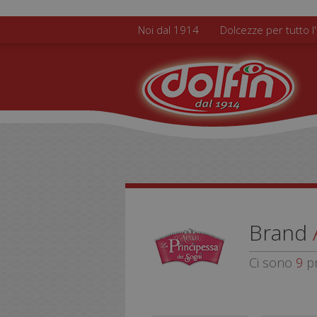
Salta al contenuto principale
Noi dal 1914
Dolcezze per tutto l
Brand
Ci sono
9
pr