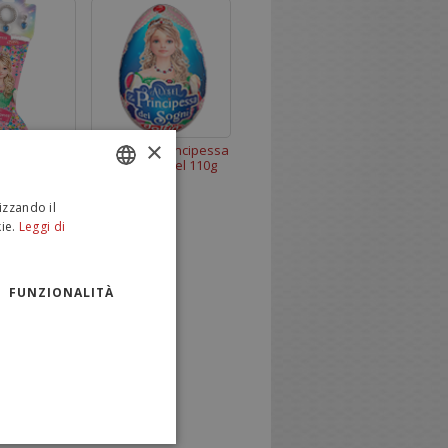
×
cipessa dei
Maxi Uovo Principessa
el da 190 g.
dei Sogni Alysel 110g
izzando il
ITALIAN
ie.
Leggi di
ENGLISH
FUNZIONALITÀ