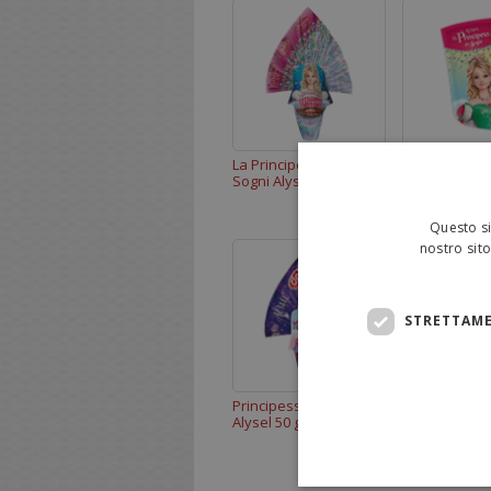
La Principessa dei
MiniCalza Aly
Sogni Alysel 220 g
g
Questo si
nostro sito
STRETTAME
Principessa dei Sogni
Calzettone an
Alysel 50 g
Principessa A