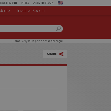
EWS E EVENTI
PRESS
AREA RISERVATA
dente
Iniziative Speciali
 di ricerca
el sito
Home
›
Alysel la principessa dei sogni
SHARE