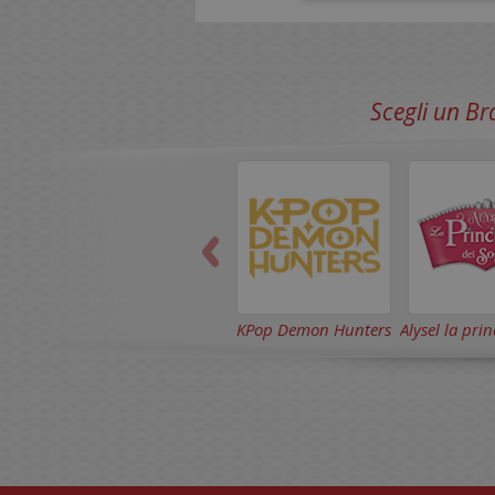
Scegli un Br
KPop Demon Hunters
Alysel la pri
sog