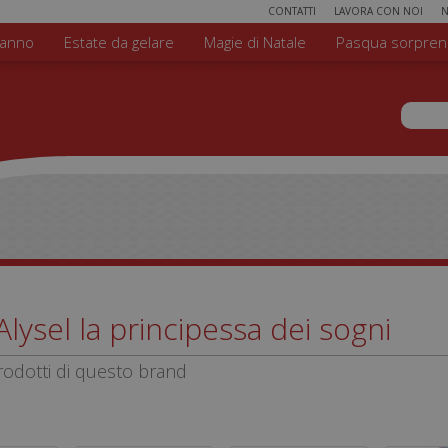
CONTATTI
LAVORA CON NOI
N
'anno
Estate da gelare
Magie di Natale
Pasqua sorpren
Form
Cerca n
Alysel la principessa dei sogni
odotti di questo brand