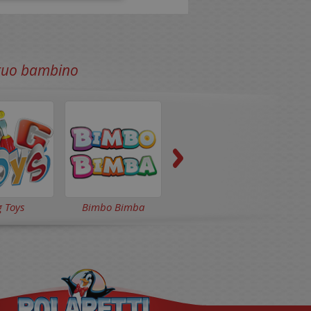
l tuo bambino
g Toys
Bimbo Bimba
Bing