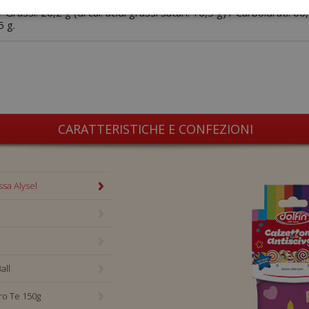
alori medi per 100 g):
 Grassi: 26,2 g (di cui: acidi grassi saturi: 16,5 g) / Carboidrati: 60,
5 g.
CARATTERISTICHE E CONFEZIONI
o Principessa
ssa Alysel
all
ro Te 150g