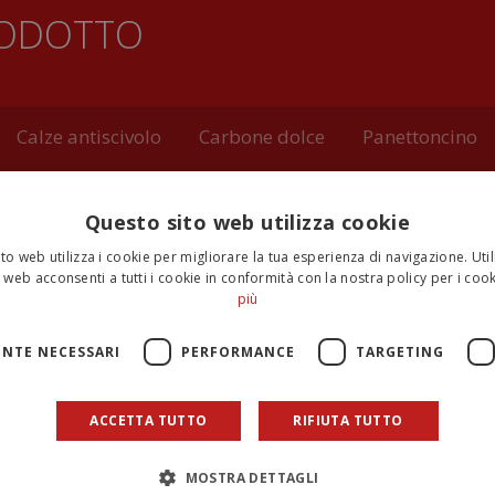
RODOTTO
Calze antiscivolo
Carbone dolce
Panettoncino
Peluche
Calendario dell'Avvento
Sacco di Ba
Questo sito web utilizza cookie
to al latte
to web utilizza i cookie per migliorare la tua esperienza di navigazione. Util
 web acconsenti a tutti i cookie in conformità con la nostra policy per i cook
più
CONTENERE:
NTE NECESSARI
PERFORMANCE
TARGETING
AL LATTE (CACAO MIN. 28%):
olvere, pasta di cacao, burro di cacao, siero di LATTE in polvere, 
ACCETTA TUTTO
RIFIUTA TUTTO
glia.
DI FRUTTA A GUSCIO E GLUTINE.
MOSTRA DETTAGLI