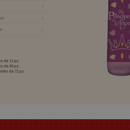
ous
ro
0g
to da 12 pz.
us
to da 36 pz.
rtito da 72 pz.
ti
el
bie
g