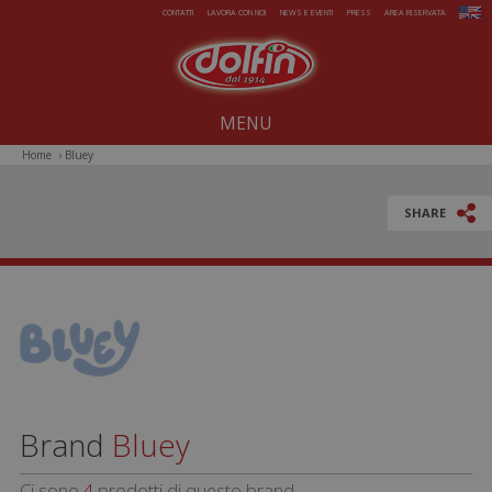
Salta al contenuto principale
CONTATTI
LAVORA CON NOI
NEWS E EVENTI
PRESS
AREA RISERVATA
MENU
Home
›
Bluey
Noi dal 1914
Dolcezze per tutto l'anno
SHARE
Estate da gelare
Magie di Natale
Pasqua sorprendente
Iniziative Speciali
Brand
Bluey
Ci sono
4
prodotti di questo brand