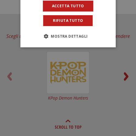
ACCETTA TUTTO
RIFIUTA TUTTO
Scegli un Brand... e scopri in quanti modi puoi sorprendere
MOSTRA DETTAGLI
il tuo bambino
KPop Demon Hunters
Alysel la principessa de
sogni