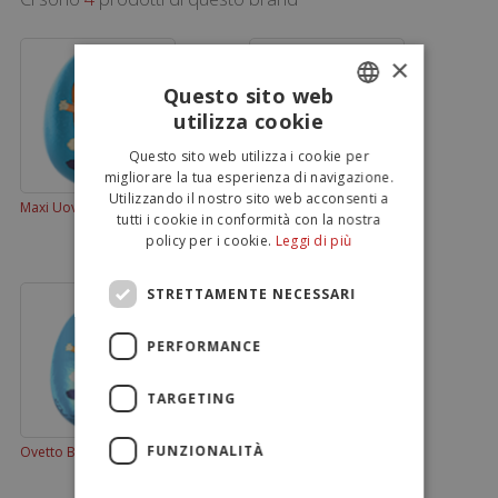
×
Questo sito web
utilizza cookie
ITALIAN
Questo sito web utilizza i cookie per
ENGLISH
migliorare la tua esperienza di navigazione.
Utilizzando il nostro sito web acconsenti a
Maxi Uovo Bluey 110g
Bluey 220 g
tutti i cookie in conformità con la nostra
policy per i cookie.
Leggi di più
STRETTAMENTE NECESSARI
PERFORMANCE
TARGETING
FUNZIONALITÀ
Ovetto Bluey 20g
Tripack Ovetti Bluey 60 g