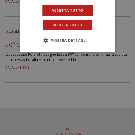
VAI ALLA NEWS
ACCETTA TUTTO
RIFIUTA TUTTO
6
LUGLIO
2022
MOSTRA DETTAGLI
30° COMPLEANNO DEI POLARETTI
Quest'estate Polaretti spegne la sua 30° candelina e continua la scalata
al successo in Italia e in tutto il mondo!Un
VAI ALLA NEWS