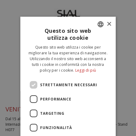
×
Questo sito web
utilizza cookie
ITALIAN
Questo sito web utilizza i cookie per
ENGLISH
migliorare la tua esperienza di navigazione.
Utilizzando il nostro sito web acconsenti a
tutti i cookie in conformità con la nostra
policy per i cookie.
Leggi di più
STRETTAMENTE NECESSARI
PERFORMANCE
VENITECI A TROVARE AL SIAL 2022!
TARGETING
Dal 15 al 19 Ottobre 2022 vienici a trovare al SIAL Parigi Salone
Internazionale dell’Alimentazione.Vi aspettiamo al Padiglione 5A- Stand
FUNZIONALITÀ
H077