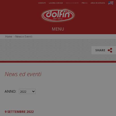
Salta al contenuto principale
CONTATTI
LAVORA CON NOI
NEWS E EVENTI
PRESS
AREA RISERVATA
MENU
Home
›
News e Eventi
Noi dal 1914
Dolcezze per tutto l'anno
SHARE
Estate da gelare
Magie di Natale
News ed eventi
Pasqua sorprendente
Iniziative Speciali
ANNO:
9
SETTEMBRE
2022