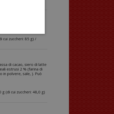
ecalciferolo), aromi.
di cui zuccheri: 85 g) /
ssa di cacao, siero di latte
ali estrusi 2 % (farina di
o in polvere, sale, ). Può
0 g (di cui zuccheri: 48,0 g)