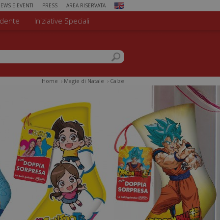
EWS E EVENTI
PRESS
AREA RISERVATA
dente
Iniziative Speciali
 di ricerca
el sito
Home
›
Magie di Natale
›
Calze