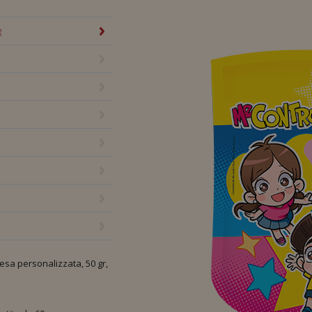
 Te da 50 g
g
esa personalizzata, 50 gr,