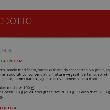
RODOTTO
ENERE:
LA FRUTTA:
ero, amido modificato, succhi di frutta da concentrati 5% (mela, uv
nte: acido citrico, concentrati di frutta e vegetali (cartamo, spiruli
 (cocco), aromi naturali, agente di rivestimento: cera d'api.
alori medi per 100 g):
 Grassi: 0,0 g (di cui acidi grassi saturi: 0,0 g) / Carboidrati: 73,0 g
g.
I FRUTTA: