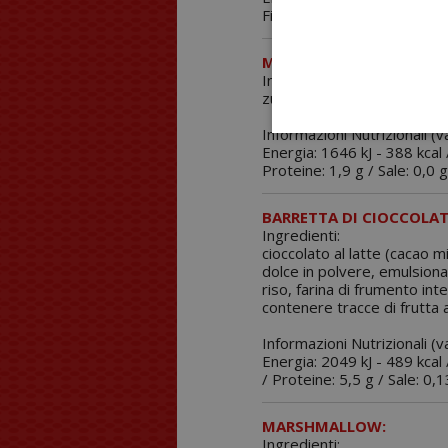
Fibra 2,4 g / Proteine: 0,0 g
MICROSFERE SOLUBILI A
Ingredienti:
zucchero, fruttosio, cacao 
Informazioni Nutrizionali (v
Energia: 1646 kJ - 388 kcal /
Proteine: 1,9 g / Sale: 0,0 
BARRETTA DI CIOCCOLATO
Ingredienti:
cioccolato al latte (cacao m
dolce in polvere, emulsionan
riso, farina di frumento int
contenere tracce di frutta a
Informazioni Nutrizionali (
Energia: 2049 kJ - 489 kcal /
/ Proteine: 5,5 g / Sale: 0,1
MARSHMALLOW:
Ingredienti: