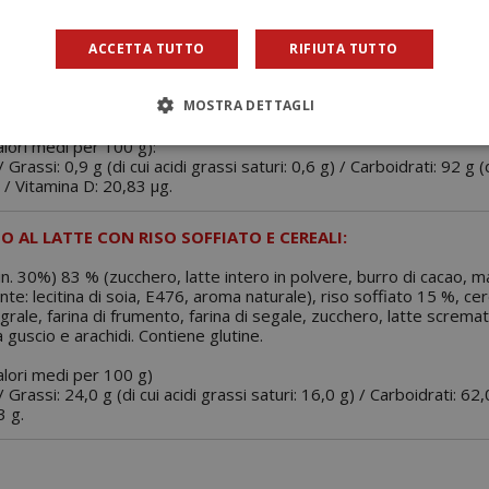
 / Sale: 0,0 g.
ACCETTA TUTTO
RIFIUTA TUTTO
L GUSTO CIOCCOLATO:
MOSTRA DETTAGLI
in polvere zuccherato (8,3%), sciroppo di glucosio, vitamina D3 (col
alori medi per 100 g):
 Grassi: 0,9 g (di cui acidi grassi saturi: 0,6 g) / Carboidrati: 92 g (
g / Vitamina D: 20,83 µg.
 AL LATTE CON RISO SOFFIATO E CEREALI:
in. 30%) 83 % (zucchero, latte intero in polvere, burro di cacao, ma
te: lecitina di soia, E476, aroma naturale), riso soffiato 15 %, cere
egrale, farina di frumento, farina di segale, zucchero, latte scremat
 guscio e arachidi. Contiene glutine.
valori medi per 100 g)
 Grassi: 24,0 g (di cui acidi grassi saturi: 16,0 g) / Carboidrati: 62,
3 g.