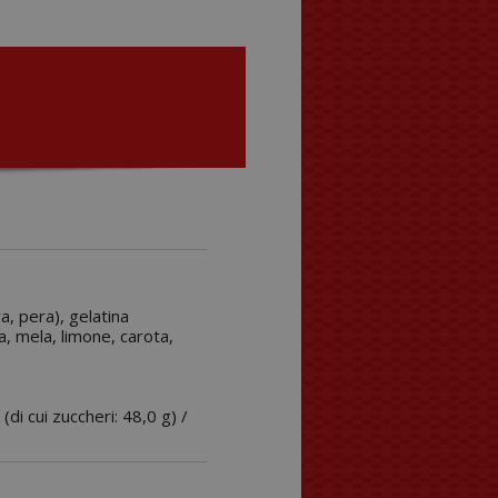
a, pera), gelatina
na, mela, limone, carota,
 (di cui zuccheri: 48,0 g) /