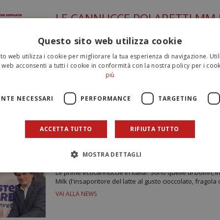
LE CANNUCCE POLARETTI MM
ANCHE ECOLOGICHE!
Questo sito web utilizza cookie
Le cannucce Polaretti MagicMilk – ideali per la colazio
to web utilizza i cookie per migliorare la tua esperienza di navigazione. Util
ecologiche nel nuovo pack da 7pz: una cannuccia per og
 web acconsenti a tutti i cookie in conformità con la nostra policy per i cook
VAI ALLA NEWS
più
NTE NECESSARI
PERFORMANCE
TARGETING
ACCETTA TUTTO
RIFIUTA TUTTO
LE PRIME ECOCANNUCCIE IN I
DI DOLFIN!
MOSTRA DETTAGLI
Le prime ecocannuccie in Italia? Sono quelle di Dolfin, i
Milk (l'insaporitore del latte al gusto cioccolato, fragola
VAI ALLA NEWS