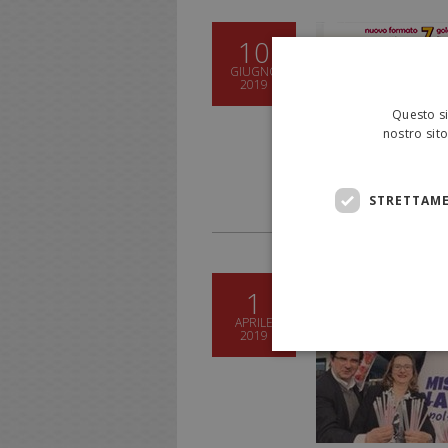
10
GIUGNO
2019
Questo si
nostro sito
STRETTAME
1
APRILE
2019