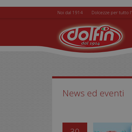
Salta al contenuto principale
Noi dal 1914
Dolcezze per tutto l
News ed eventi
30