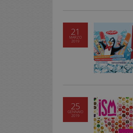
21
MARZO
2019
25
GENNAIO
2019