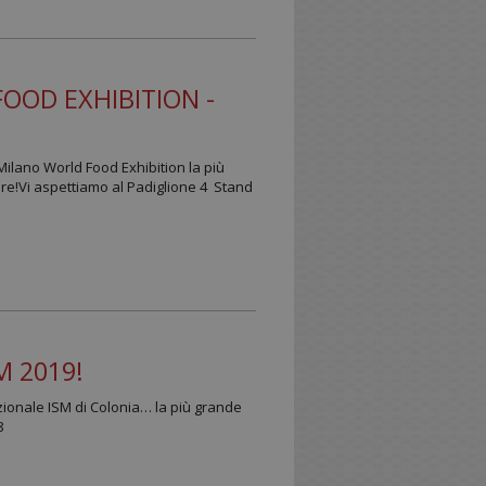
OD EXHIBITION -
Milano World Food Exhibition la più
tare!Vi aspettiamo al Padiglione 4 Stand
M 2019!
azionale ISM di Colonia… la più grande
8