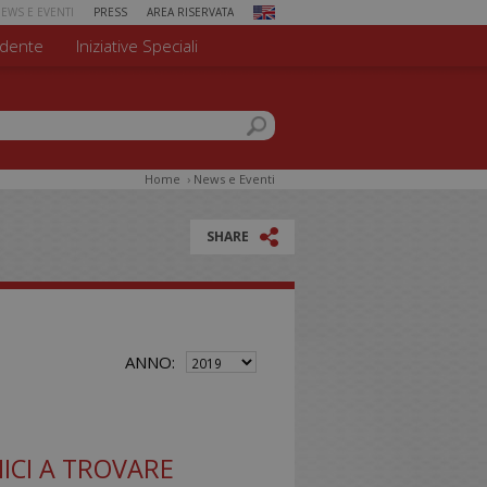
EWS E EVENTI
PRESS
AREA RISERVATA
dente
Iniziative Speciali
 di ricerca
el sito
Home
›
News e Eventi
SHARE
ANNO:
NICI A TROVARE