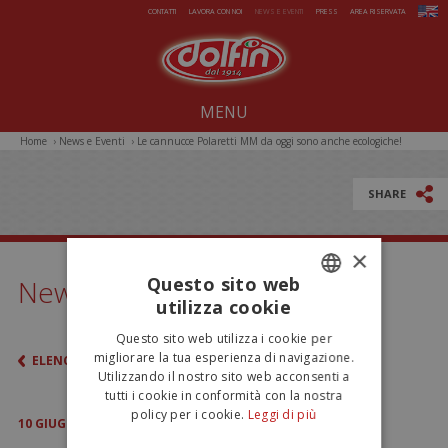
Salta al contenuto principale
CONTATTI
LAVORA CON NOI
NEWS E EVENTI
PRESS
AREA RISERVATA
MENU
Home
›
News e Eventi
›
Le cannucce Polaretti MM da oggi sono anche ecologiche!
Noi dal 1914
Dolcezze per tutto l'anno
SHARE
Estate da gelare
×
Magie di Natale
Questo sito web
News ed eventi
utilizza cookie
Pasqua sorprendente
ITALIAN
Questo sito web utilizza i cookie per
Iniziative Speciali
ENGLISH
migliorare la tua esperienza di navigazione.
ELENCO
Utilizzando il nostro sito web acconsenti a
tutti i cookie in conformità con la nostra
policy per i cookie.
Leggi di più
10
GIUGNO
2019