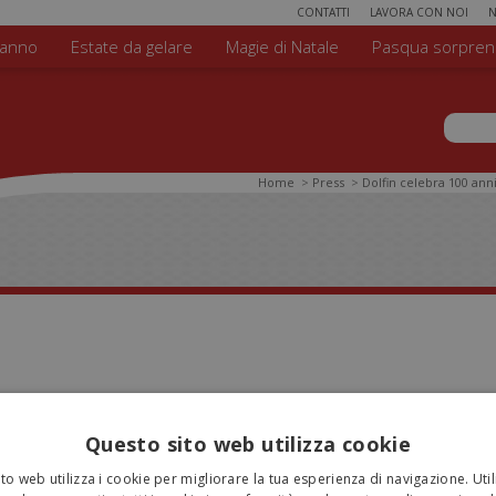
CONTATTI
LAVORA CON NOI
N
'anno
Estate da gelare
Magie di Natale
Pasqua sorpren
Form
Cerca n
Home
>
Press
>
Dolfin celebra 100 anni
EBRA 100 ANNI DI ATTIVITÀ E PRESENTA 
Questo sito web utilizza cookie
14
to web utilizza i cookie per migliorare la tua esperienza di navigazione. Util