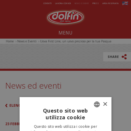
Salta al contenuto principale
CONTATTI
LAVORA CON NOI
NEWS E EVENTI
PRESS
AREA RISERVATA
MENU
Home
›
News e Eventi
›
Uova First Line, un uovo prezioso per la tua Pasqua
Noi dal 1914
2016!
Dolcezze per tutto l'anno
SHARE
Estate da gelare
Magie di Natale
News ed eventi
Pasqua sorprendente
Iniziative Speciali
×
ELENCO
Questo sito web
utilizza cookie
ITALIAN
23
FEBBRAIO
2016
Questo sito web utilizza i cookie per
ENGLISH