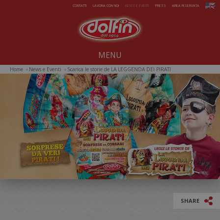
Salta al contenuto principale
CONTATTI
LAVORA CON NOI
NEWS E EVENTI
PRESS
AREA RISERVATA
MENU
Home
›
News e Eventi
›
Scarica le storie de LA LEGGENDA DEI PIRATI
Noi dal 1914
Dolcezze per tutto l'anno
Estate da gelare
Magie di Natale
Pasqua sorprendente
Iniziative Speciali
SHARE