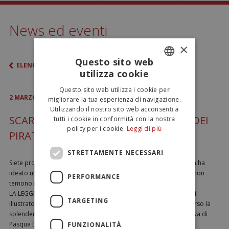
News ed eventi
×
Questo sito web
ELENCO
utilizza cookie
ITALIAN
Questo sito web utilizza i cookie per
ENGLISH
2
MARZO
2018
migliorare la tua esperienza di navigazione.
Utilizzando il nostro sito web acconsenti a
SCARICA LE STORIE DE LA LEGGENDA DEI
tutti i cookie in conformità con la nostra
policy per i cookie.
Leggi di più
PIRATI
STRETTAMENTE NECESSARI
Siete pronti per una nuova avventura? La fucina creativa di Dolfin ha
ideato un nuovo fantastico mondo per bambini e bambine che non
PERFORMANCE
temono il mare e amano andare alla ricerca di tesori nascosti!
LA LEGGENDA DEI PIRATI è una storia disegnata ad hoc dai nostri
TARGETING
illustratori che prende vita per la prima volta quest’anno attraverso la
splendente confezione e le mitiche sorprese delle omonime Uova di
Pasqua Dolfin.
FUNZIONALITÀ