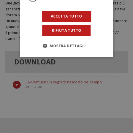
Due giovani pirati John e Angelica uniti da un destino che attraversa più
generazioni di corsari, si lanciano in mille peripezie a bordo della nave
dorata Sailgold, alla ricerca del Tesoro dei tesori.
ACCETTA TUTTO
Un nuovo avventuroso Brand per ragazzi che promette di appassionare
grandi e piccoli sognatori.
RIFIUTA TUTTO
Il primo episodio è scaricabile direttamente dal collarino dell’UOVO
tramite QR-Code o con un semplice
click qui
.
MOSTRA DETTAGLI
DOWNLOAD
L'Avventura: Un segreto nascosto nel tempo
Pdf, 5.92 MB