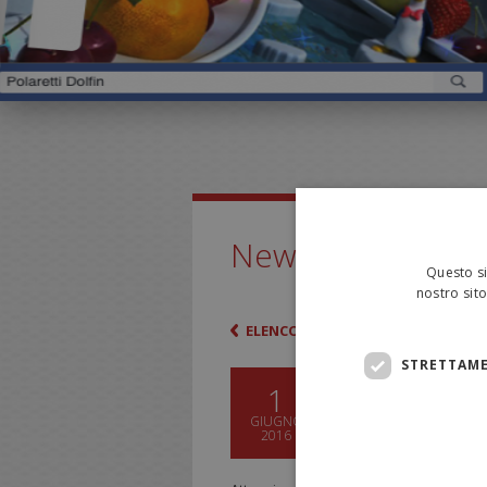
News ed eventi
Questo si
nostro sito
ELENCO
STRETTAME
I POLARETT
1
GIUGNO
2016