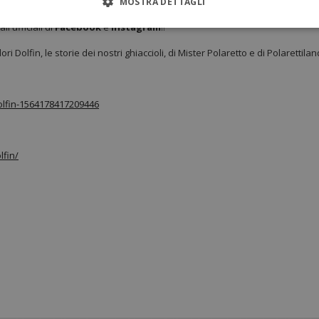
MOSTRA DETTAGLI
li ufficiali di
Facebook
e
Instagram
!!
i Dolfin, le storie dei nostri ghiaccioli, di Mister Polaretto e di Polarettilan
olfin-1564178417209446
lfin/