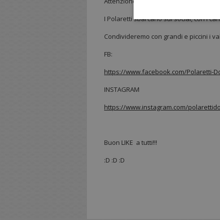
Attenzione!! Attenzione!!
I Polaretti sbarcano sui social, con i cana
Condivideremo con grandi e piccini i valor
FB:
https://www.facebook.com/Polaretti-D
INSTAGRAM
https://www.instagram.com/polarettido
Buon LIKE a tutti!!!
:D :D :D