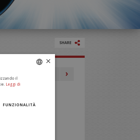
SHARE
×
izzando il
ITALIAN
ie.
Leggi di
ENGLISH
FUNZIONALITÀ
M!!