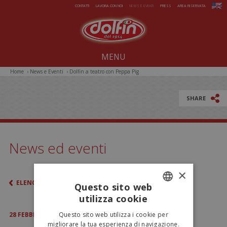
Salta al contenuto principale
CONTATTI
LAVORA CON NOI
NEWS E EVENTI
PRESS
AREA RISERVATA
MENU
Home
›
News e Eventi
›
Dolfin a teatro con Peppa Pig
Noi dal 1914
Dolcezze per tutto l'anno
SHARE
Estate da gelare
Magie di Natale
News ed eventi
Pasqua sorprendente
×
Iniziative Speciali
ELENCO
Questo sito web
utilizza cookie
ITALIAN
28
FEBBRAIO
2014
Questo sito web utilizza i cookie per
ENGLISH
migliorare la tua esperienza di navigazione.