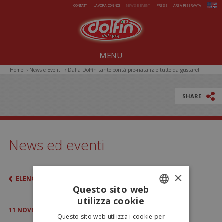
Salta al contenuto principale
CONTATTI
LAVORA CON NOI
NEWS E EVENTI
PRESS
AREA RISERVATA
MENU
Home
›
News e Eventi
›
Dalla Dolfin tante bontà pre-natalizie tutte da gustare!
Noi dal 1914
Dolcezze per tutto l'anno
SHARE
Estate da gelare
Magie di Natale
News ed eventi
Pasqua sorprendente
Iniziative Speciali
×
ELENCO
Questo sito web
utilizza cookie
ITALIAN
11
NOVEMBRE
2014
Questo sito web utilizza i cookie per
ENGLISH