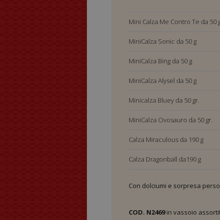
MaxiCalza Dragonball
Mini Calza Me Contro Te da 50 
MiniCalza Sonic da 50 g
MiniCalza Bing da 50 g
MiniCalza Alysel da 50 g
Minicalza Bluey da 50 gr.
MiniCalza Ovosauro da 50 gr.
Calza Miraculous da 190 g
Calza Dragonball da190 g
Calza Sonic da190 g
Con dolciumi e sorpresa person
Calza Me Contro Te da 190 g
COD. N2469
in vassoio assorti
Calza Bing da190 g