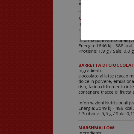
Fibra 2,4 g / Proteine: 0,0 g
MICROSFERE SOLUBILI A
Ingredienti:
zucchero, fruttosio, cacao 
Informazioni Nutrizionali (v
Energia: 1646 kJ - 388 kcal /
Proteine: 1,9 g / Sale: 0,0 
BARRETTA DI CIOCCOLATO
Ingredienti:
cioccolato al latte (cacao m
dolce in polvere, emulsionan
riso, farina di frumento int
contenere tracce di frutta a
Informazioni Nutrizionali (
Energia: 2049 kJ - 489 kcal /
/ Proteine: 5,5 g / Sale: 0,1
MARSHMALLOW:
Ingredienti: