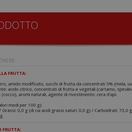
RODOTTO
ENERE:
LA FRUTTA:
ero, amido modificato, succhi di frutta da concentrati 5% (mela, uv
nte: acido citrico, concentrati di frutta e vegetali (cartamo, spiruli
 (cocco), aromi naturali, agente di rivestimento: cera d'api.
alori medi per 100 g):
 Grassi: 0,0 g (di cui acidi grassi saturi: 0,0 g) / Carboidrati: 73,0 g
g.
I FRUTTA: