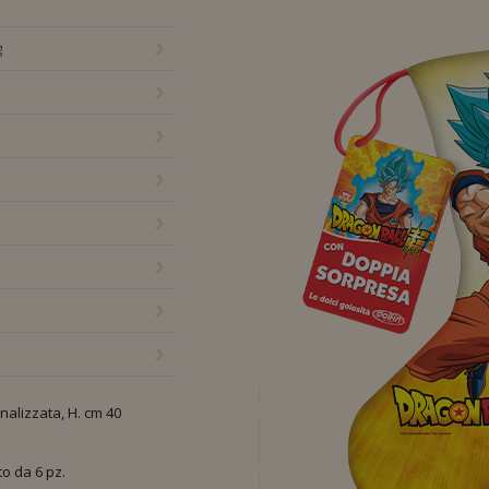
 da 235 gr.
g
alizzata, H. cm 40
to da 6 pz.