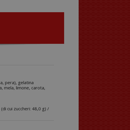
a, pera), gelatina
na, mela, limone, carota,
 (di cui zuccheri: 48,0 g) /