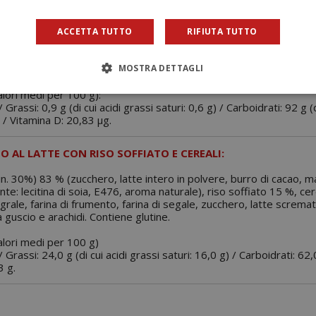
 / Sale: 0,0 g.
ACCETTA TUTTO
RIFIUTA TUTTO
L GUSTO CIOCCOLATO:
MOSTRA DETTAGLI
in polvere zuccherato (8,3%), sciroppo di glucosio, vitamina D3 (col
alori medi per 100 g):
 Grassi: 0,9 g (di cui acidi grassi saturi: 0,6 g) / Carboidrati: 92 g (
g / Vitamina D: 20,83 µg.
 AL LATTE CON RISO SOFFIATO E CEREALI:
in. 30%) 83 % (zucchero, latte intero in polvere, burro di cacao, ma
te: lecitina di soia, E476, aroma naturale), riso soffiato 15 %, cere
egrale, farina di frumento, farina di segale, zucchero, latte scremat
 guscio e arachidi. Contiene glutine.
valori medi per 100 g)
 Grassi: 24,0 g (di cui acidi grassi saturi: 16,0 g) / Carboidrati: 62,
3 g.