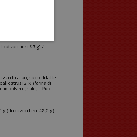
ecalciferolo), aromi.
di cui zuccheri: 85 g) /
ssa di cacao, siero di latte
ali estrusi 2 % (farina di
o in polvere, sale, ). Può
0 g (di cui zuccheri: 48,0 g)