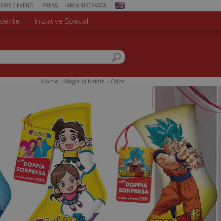
EWS E EVENTI
PRESS
AREA RISERVATA
dente
Iniziative Speciali
 di ricerca
el sito
Home
›
Magie di Natale
›
Calze