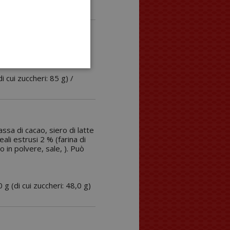
ecalciferolo), aromi.
di cui zuccheri: 85 g) /
ssa di cacao, siero di latte
ali estrusi 2 % (farina di
o in polvere, sale, ). Può
0 g (di cui zuccheri: 48,0 g)