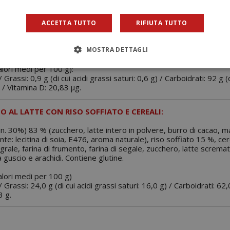
 / Sale: 0,0 g.
ACCETTA TUTTO
RIFIUTA TUTTO
L GUSTO CIOCCOLATO:
MOSTRA DETTAGLI
in polvere zuccherato (8,3%), sciroppo di glucosio, vitamina D3 (col
alori medi per 100 g):
 Grassi: 0,9 g (di cui acidi grassi saturi: 0,6 g) / Carboidrati: 92 g (
g / Vitamina D: 20,83 µg.
 AL LATTE CON RISO SOFFIATO E CEREALI:
in. 30%) 83 % (zucchero, latte intero in polvere, burro di cacao, ma
te: lecitina di soia, E476, aroma naturale), riso soffiato 15 %, cere
egrale, farina di frumento, farina di segale, zucchero, latte scremat
 guscio e arachidi. Contiene glutine.
valori medi per 100 g)
 Grassi: 24,0 g (di cui acidi grassi saturi: 16,0 g) / Carboidrati: 62,
3 g.