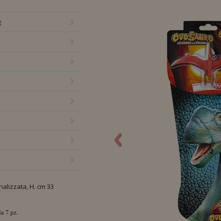
0 g.
g
alizzata, H. cm 33
da 7 pz.