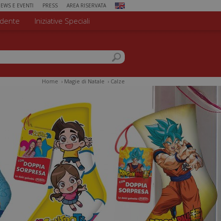
EWS E EVENTI
PRESS
AREA RISERVATA
dente
Iniziative Speciali
 di ricerca
el sito
Home
›
Magie di Natale
›
Calze