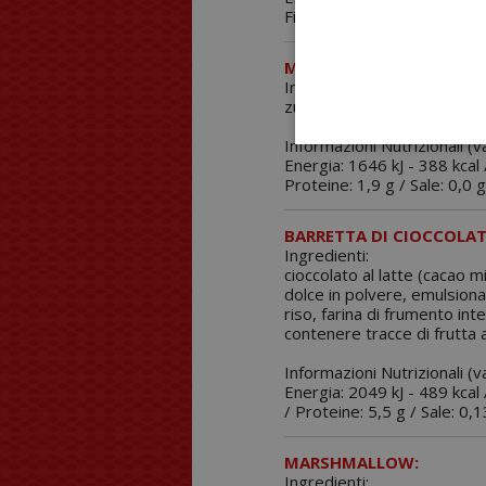
Fibra 2,4 g / Proteine: 0,0 g
MICROSFERE SOLUBILI A
Ingredienti:
zucchero, fruttosio, cacao 
Informazioni Nutrizionali (v
Energia: 1646 kJ - 388 kcal /
Proteine: 1,9 g / Sale: 0,0 
BARRETTA DI CIOCCOLATO
Ingredienti:
cioccolato al latte (cacao m
dolce in polvere, emulsionan
riso, farina di frumento int
contenere tracce di frutta a
Informazioni Nutrizionali (
Energia: 2049 kJ - 489 kcal /
/ Proteine: 5,5 g / Sale: 0,1
MARSHMALLOW:
Ingredienti: