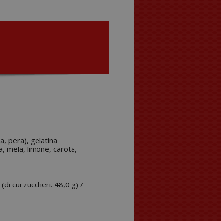
a, pera), gelatina
na, mela, limone, carota,
 (di cui zuccheri: 48,0 g) /