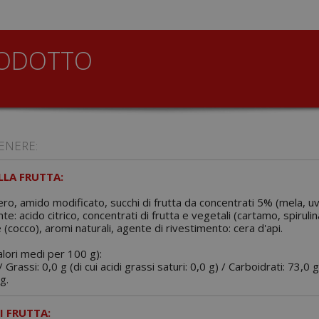
RODOTTO
ENERE:
LA FRUTTA:
ero, amido modificato, succhi di frutta da concentrati 5% (mela, uv
nte: acido citrico, concentrati di frutta e vegetali (cartamo, spiruli
 (cocco), aromi naturali, agente di rivestimento: cera d'api.
alori medi per 100 g):
 Grassi: 0,0 g (di cui acidi grassi saturi: 0,0 g) / Carboidrati: 73,0 g
g.
I FRUTTA: