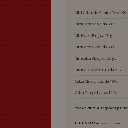
Calza Ovosauro da 19
Mini Calza Me Contro Te da 50 
MiniCalza Sonic da 50 g
MiniCalza Bing da 50 g
MiniCalza Alysel da 50 g
Minicalza Bluey da 50 gr.
MiniCalza Ovosauro da 50 gr.
Calza Miraculous da 190 g
Calza Dragonball da190 g
Calza Sonic da190 g
con dolciumi e sorpresa person
Calza Me Contro Te da 190 g
COD. N1322
in vassoio assortito 
Calza Bing da190 g