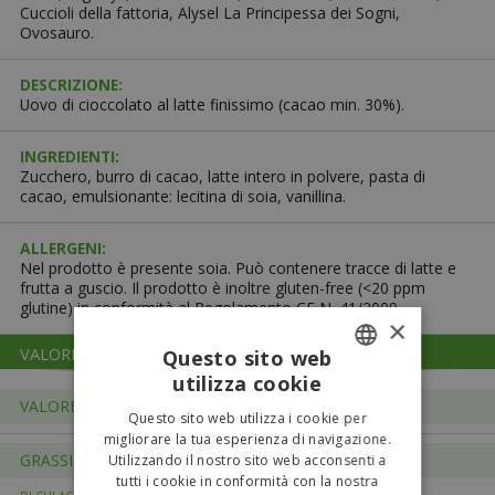
Cuccioli della fattoria, Alysel La Principessa dei Sogni,
Ovosauro.
DESCRIZIONE:
Uovo di cioccolato al latte finissimo (cacao min. 30%).
INGREDIENTI:
Zucchero, burro di cacao, latte intero in polvere, pasta di
cacao, emulsionante: lecitina di soia, vanillina.
ALLERGENI:
Nel prodotto è presente soia. Può contenere tracce di latte e
frutta a guscio. Il prodotto è inoltre gluten-free (<20 ppm
glutine) in conformità al Regolamento CE N. 41/2009.
×
VALORI NUTRIZIONALI
100 g
Questo sito web
utilizza cookie
ITALIAN
VALORE ENERGETICO
2218 kJ/531 kcal
Questo sito web utilizza i cookie per
ENGLISH
migliorare la tua esperienza di navigazione.
GRASSI
30,0 g
Utilizzando il nostro sito web acconsenti a
tutti i cookie in conformità con la nostra