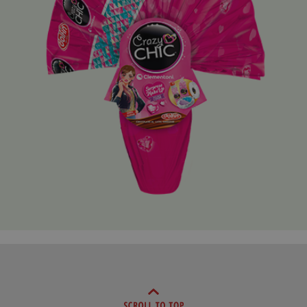
Big Toys 220g.
Me contro Te 320g
La Principessa dei Sogni Alysel 320 g
Dragon Ball 320g
Sonic 320 gr
Ovosauro 320 g
Me contro Te 1 Kg.
Mon BIJOU 220g
Don Giovanni 300 g
First Line 1-2-4-7,5 Kg