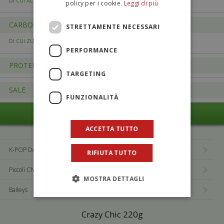
18,6 g
DI CUI ACIDI GRASSI SATURI
policy per i cookie.
Leggi di più
CARBOIDRATI
56,7 g
STRETTAMENTE NECESSARI
56,1 g
DI CUI ZUCCHERI
PERFORMANCE
PROTEINE
6,3 g
TARGETING
SALE
0,024 g
FUNZIONALITÀ
CARATTERISTICHE E CONFEZIONI
ACCETTA TUTTO
K-POP Demon Hunters
RIFIUTA TUTTO
Piccoli Chef
MOSTRA DETTAGLI
Baileys
Me contro Te 220g
Crazy Chic 220g