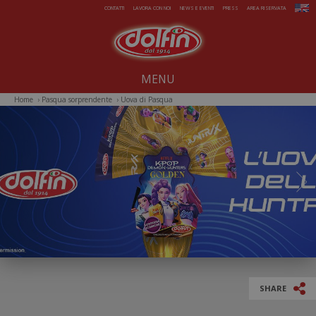
Salta al contenuto principale
CONTATTI
LAVORA CON NOI
NEWS E EVENTI
PRESS
AREA RISERVATA
MENU
Home
›
Pasqua sorprendente
›
Uova di Pasqua
Noi dal 1914
Dolcezze per tutto l'anno
Estate da gelare
Magie di Natale
Pasqua sorprendente
Iniziative Speciali
SHARE