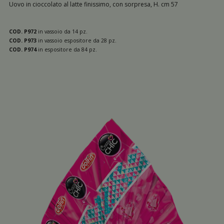
Uovo in cioccolato al latte finissimo, con sorpresa, H. cm 57
Bluey 220 g
Bimbo Bimba 150 g
COD. P972
in vassoio da 14 pz.
COD. P973
in vassoio espositore da 28 pz.
Polaretti 220 g
COD. P974
in espositore da 84 pz.
Crazy Chic 220g
LOL 220g
La Principessa dei Sogni Alysel 220 g
Mermaze 220 g
Dragon Ball 220 g
Sonic 220 g
Ovosauro 220 g
Fast Crash 220gr