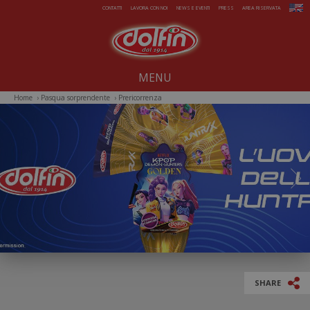
Salta al contenuto principale
CONTATTI
LAVORA CON NOI
NEWS E EVENTI
PRESS
AREA RISERVATA
MENU
Home
›
Pasqua sorprendente
›
Prericorrenza
Noi dal 1914
Dolcezze per tutto l'anno
Estate da gelare
Magie di Natale
Pasqua sorprendente
Iniziative Speciali
SHARE