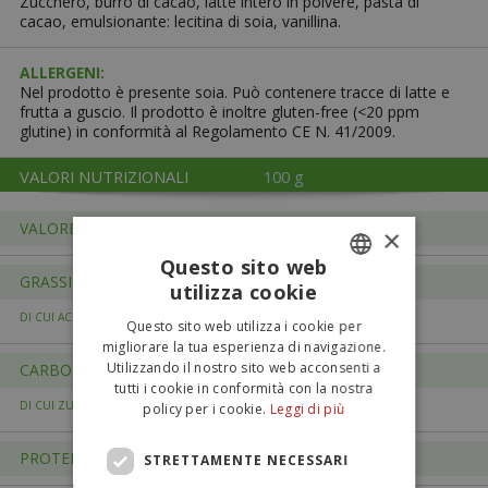
Zucchero, burro di cacao, latte intero in polvere, pasta di
cacao, emulsionante: lecitina di soia, vanillina.
ALLERGENI:
Nel prodotto è presente soia. Può contenere tracce di latte e
frutta a guscio. Il prodotto è inoltre gluten-free (<20 ppm
glutine) in conformità al Regolamento CE N. 41/2009.
VALORI NUTRIZIONALI
100 g
VALORE ENERGETICO
2.218 kJ / 531 kcal
×
Questo sito web
GRASSI
30 g
utilizza cookie
ITALIAN
18,6 g
DI CUI ACIDI GRASSI SATURI
Questo sito web utilizza i cookie per
ENGLISH
migliorare la tua esperienza di navigazione.
Utilizzando il nostro sito web acconsenti a
CARBOIDRATI
56,7 g
tutti i cookie in conformità con la nostra
56,1 g
DI CUI ZUCCHERI
policy per i cookie.
Leggi di più
PROTEINE
6,3 g
STRETTAMENTE NECESSARI