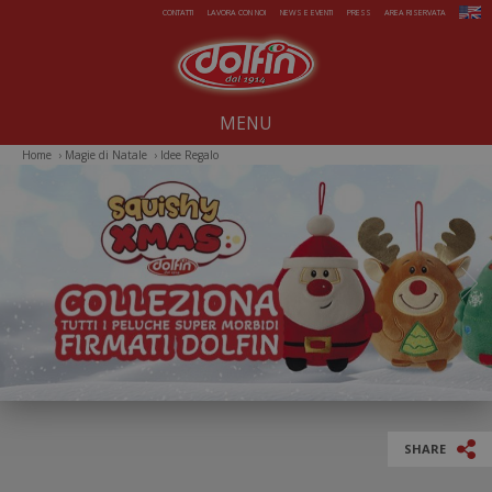
Salta al contenuto principale
CONTATTI
LAVORA CON NOI
NEWS E EVENTI
PRESS
AREA RISERVATA
MENU
Home
›
Magie di Natale
›
Idee Regalo
Noi dal 1914
Dolcezze per tutto l'anno
Estate da gelare
Magie di Natale
Pasqua sorprendente
Iniziative Speciali
SHARE