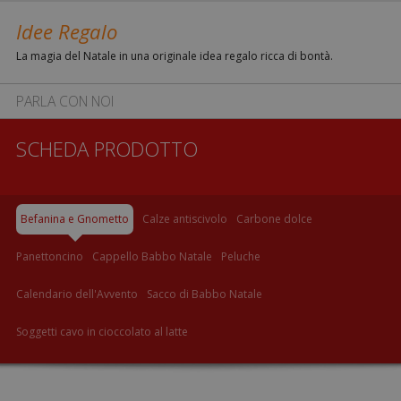
Idee Regalo
La magia del Natale in una originale idea regalo ricca di bontà.
PARLA CON NOI
SCHEDA PRODOTTO
Befanina e Gnometto
Calze antiscivolo
Carbone dolce
Panettoncino
Cappello Babbo Natale
Peluche
Calendario dell'Avvento
Sacco di Babbo Natale
Soggetti cavo in cioccolato al latte