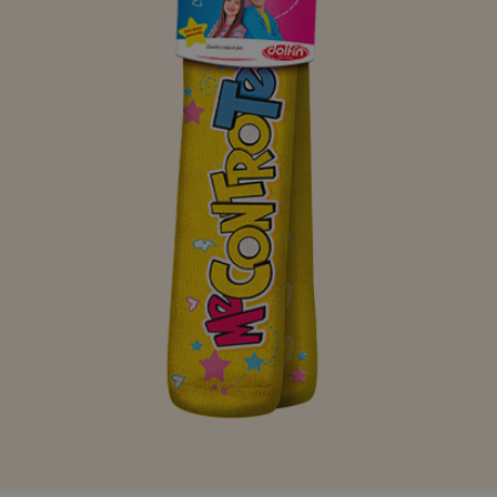
Panettoncino di cioccolato Alysel
Panettoncino di cioccolato Barbie
Panettoncino di cioccolato Bing
Panettoncino di cioccolato Hot Wheels
Panettoncino di cioccolato Ovosauro
Squishyxmas
Personaggi Natalizi
Sfere natalizie
Sacco delle feste Barbie 150g
Sacco delle feste Hot Wheels 150g
Sacco di Natale 140 g