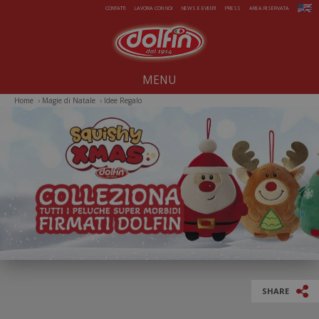
Salta al contenuto principale
CONTATTI
LAVORA CON NOI
NEWS E EVENTI
PRESS
AREA RISERVATA
MENU
Home
›
Magie di Natale
›
Idee Regalo
Noi dal 1914
Dolcezze per tutto l'anno
Estate da gelare
Magie di Natale
Pasqua sorprendente
Iniziative Speciali
SHARE