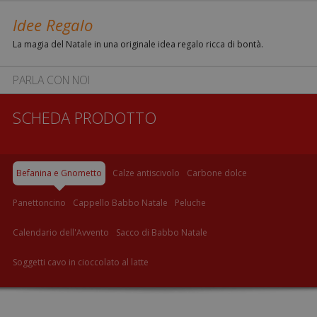
Idee Regalo
La magia del Natale in una originale idea regalo ricca di bontà.
PARLA CON NOI
SCHEDA PRODOTTO
Befanina e Gnometto
Calze antiscivolo
Carbone dolce
Panettoncino
Cappello Babbo Natale
Peluche
Calendario dell'Avvento
Sacco di Babbo Natale
Soggetti cavo in cioccolato al latte