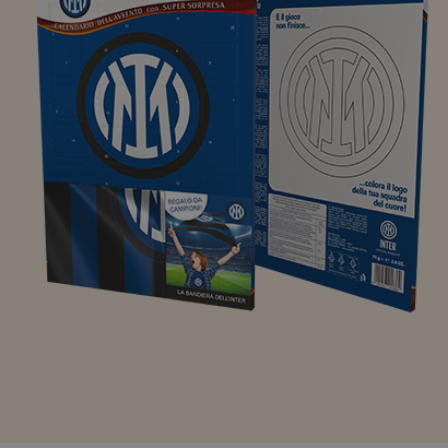
Panettoncino di cioccolato Alysel
Panettoncino di cioccolato Barbie
Panettoncino di cioccolato Bing
Panettoncino di cioccolato Hot Wheels
Panettoncino di cioccolato Ovosauro
Squishyxmas
Personaggi Natalizi
Sfere natalizie
Sacco delle feste Barbie 150g
Sacco delle feste Hot Wheels 150g
Sacco di Natale 140 g