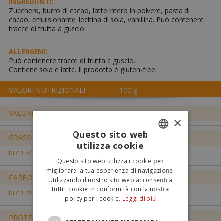
INGREDIENTI:
Zucchero, burro di cacao, latte intero in polvere, pasta di
cacao, emulsionante: lecitina di soia, vanillina. Può contenere
tracce di frutta a guscio.
ALLERGENI:
Può contenere tracce di frutta a guscio.
Contiene soia e latte. Il prodotto è gluten-free.
VALORI NUTRIZIONALI
100 g
VALORE ENERGETICO
2.218 kJ - 531 kcal
×
Questo sito web
GRASSI
30,0 g
utilizza cookie
ITALIAN
18,6 g
DI CUI ACIDI GRASSI SATURI
Questo sito web utilizza i cookie per
ENGLISH
migliorare la tua esperienza di navigazione.
CARBOIDRATI
56,7 g
Utilizzando il nostro sito web acconsenti a
tutti i cookie in conformità con la nostra
56,1 g
DI CUI ZUCCHERI
policy per i cookie.
Leggi di più
PROTEINE
6,3 g