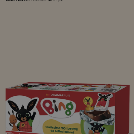
Ovetto Polaretti 20 g.
Maxi Uovo Bing 110g
Maxi Uovo Principessa dei Sogni Alysel 110g
Maxi Uovo Ovosauro 110g
Maxi Uovo Polaretti 110g
Tripack Ovetti Bing
Tripack Ovetti Bluey 60 g
Tripack Ovetti Polaretti 60 g