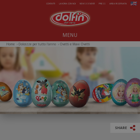
Salta al contenuto principale
CONTATTI
LAVORA CON NOI
NEWS E EVENTI
PRESS
AREA RISERVATA
MENU
Home
›
Dolcezze per tutto l'anno
›
Ovetti e Maxi Ovetti
Noi dal 1914
Dolcezze per tutto l'anno
Estate da gelare
Magie di Natale
Pasqua sorprendente
Iniziative Speciali
SHARE