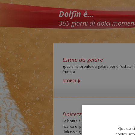
Dolfin è...
365 giorni di dolci moment
Estate da gelare
Specialità pronte da gelare per un’estate f
fruttata
SCOPRI
Dolcezze per tutto l’anno
La bontà e genuinità delle materie prime un
ricerca di proposte innovative ti regalano
Questo si
dolcezze giocose
nostro sito