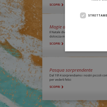
SCOPRI
STRETTAME
Magie di Natale
Il Natale diventa ancora più Magico quand
dolcezza incontra la fantasia…
SCOPRI
Pasqua sorprendente
Dal 1914 sorprendiamo i nostri piccoli co
per vederli felici
SCOPRI