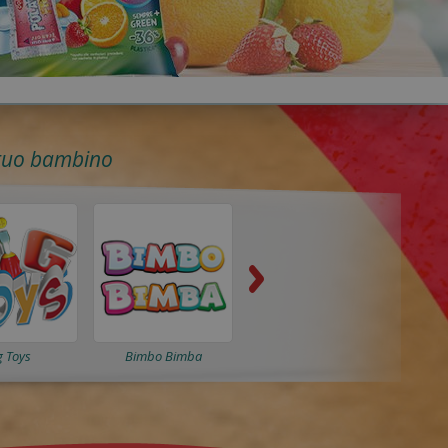
l tuo bambino
g Toys
Bimbo Bimba
Bing