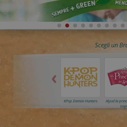
Scegli un Br
KPop Demon Hunters
Alysel la prin
sogn