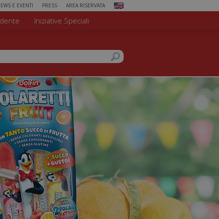
EWS E EVENTI
PRESS
AREA RISERVATA
dente
Iniziative Speciali
 di ricerca
el sito