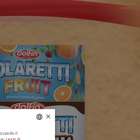
×
izzando il
ITALIAN
ie.
Leggi di