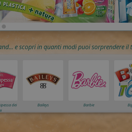
and... e scopri in quanti modi puoi sorprendere i
cipessa dei
Baileys
Barbie
Bi
i